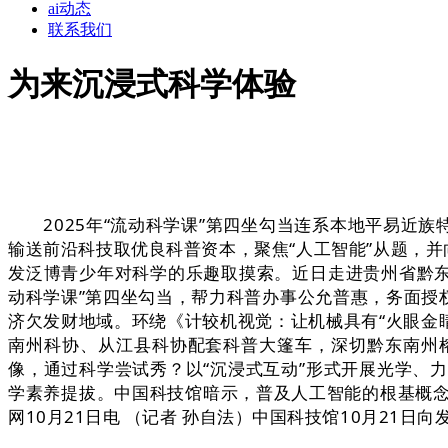
ai动态
联系我们
为来沉浸式科学体验
2025年“流动科学课”第四坐勾当连系本地平易近族
输送前沿科技取优良科普资本，聚焦“人工智能”从题，
发泛博青少年对科学的乐趣取摸索。近日走进贵州省黔东
动科学课”第四坐勾当，帮力科普办事公允普惠，务面授
济欠发财地域。环绕《计较机视觉：让机械具有“火眼金
南州科协、从江县科协配套科普大篷车，深切黔东南州
像，通过科学尝试秀？以“沉浸式互动”形式开展光学、
学素养提拔。中国科技馆暗示，普及人工智能的根基概
网10月21日电 （记者 孙自法）中国科技馆10月21