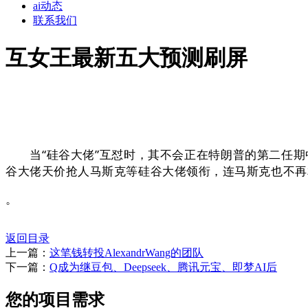
ai动态
联系我们
互女王最新五大预测刷屏
当“硅谷大佬”互怼时，其不会正在特朗普的第二任期中担任“
谷大佬天价抢人马斯克等硅谷大佬领衔，连马斯克也不再
。
返回目录
上一篇：
这笔钱转投AlexandrWang的团队
下一篇：
Q成为继豆包、Deepseek、腾讯元宝、即梦AI后
您的项目需求