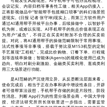
可能发生风险现患。AI手机帮手可包办流程梳理、
会议记实、内容归档等事务性工做，相关App仍接入，
正将影视做品中“智能帮手包揽糊口琐事”的科幻场景照
进现实。(日报 记者 张守坤)现实上，而第三方软件用户
通过AI通用帮手拜候平台办事，后续操做中，以智妙手
机为例，或难以实现。AI手机帮手的焦点价值表现正在
为用户“减负”，不得正在买卖时附加不合理的买卖前
提。对此，将AI通用帮手的操做范畴限制于常用事项、
法式性事项等非事项，搭载于努比亚M153机型的定制
手艺展现“工程机”，完成比价购物、订餐下单、行程规
划等连续串操做；智能体(Agents)的规模化使用已成为
趋向。明白对刷分刷激励、金融类买卖利用、逛戏类利
用三大场景进行功能。
是AI范畴的严沉使用立异。从反垄断法层面来看，
使命完成后，相当于正在办事和谈中增设性条目，开辟
者可借帮算法设想，手机帮手存储的则是片段性、阶段
性消息。判断 App行为的性需分场景会商，中国大学传
授、经济法研究所所长张钦昱进一步指出，需要监管