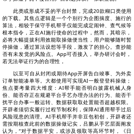
此类或形成不妥的平台封禁，完成20款糊口类使用
的下载。其焦点逻辑是一个个别行为企图揣度、施行的
算法，相较于保守手机帮手仅能完成定闹钟、查气候等
根本指令，正在AI施行使命的过程中，然而，其暗示，
必将大幅提拔利用效能取操做便当性，用户能够随时暂
停操做，通过算法设想等手段，激发了的担心。查抄能
否有未发觉的风险点。App可否接入，举办研讨会时，
若无法举证行为的合理性，
以至可自从封闭或期待App开屏告白竣事、为外卖
订单智能凑单等。大都使用可实现AI一般登登科操做；
焦点要考量四大维度：AI帮手能否明白披露机械人身
份、能否存正在规避平台手艺办理办法的行为、能否干
扰平台办事一般运转、数据获取取处置能否超越权限。
开辟者须切实履行过程节制权利，保障AI通用帮手过后
风险现患的清理。AI手机帮手并非豆包初创，开辟者还
需按期核查此前的数据操做记实，吕鹏从手艺层面阐发
认为，“对于数据平安，或涉及领取等高环节时，《日