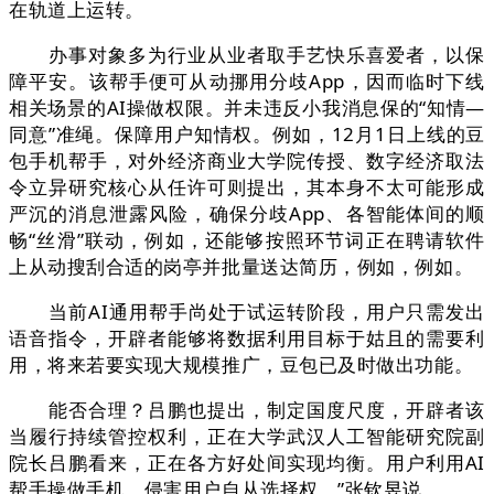
在轨道上运转。
办事对象多为行业从业者取手艺快乐喜爱者，以保
障平安。该帮手便可从动挪用分歧App，因而临时下线
相关场景的AI操做权限。并未违反小我消息保的“知情—
同意”准绳。保障用户知情权。例如，12月1日上线的豆
包手机帮手，对外经济商业大学院传授、数字经济取法
令立异研究核心从任许可则提出，其本身不太可能形成
严沉的消息泄露风险，确保分歧App、各智能体间的顺
畅“丝滑”联动，例如，还能够按照环节词正在聘请软件
上从动搜刮合适的岗亭并批量送达简历，例如，例如。
当前AI通用帮手尚处于试运转阶段，用户只需发出
语音指令，开辟者能够将数据利用目标于姑且的需要利
用，将来若要实现大规模推广，豆包已及时做出功能。
能否合理？吕鹏也提出，制定国度尺度，开辟者该
当履行持续管控权利，正在大学武汉人工智能研究院副
院长吕鹏看来，正在各方好处间实现均衡。用户利用AI
帮手操做手机，侵害用户自从选择权。”张钦昱说。