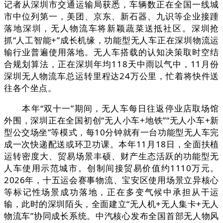
记者从深圳市交通运输局获悉，车辆数正在全国一线城
市中位列第一，美团、京东、新石器、九识等企业接踵
落地深圳，无人物流车将新颖蔬菜送抵社区。深圳抢
抓“人工智能+”成长机缘，功能型无人车正在深圳物流运
输行业普遍使用落地。无人车搭载的认知决策取时空结
合规划算法，正在深圳年均118天中雨以气中，11月份
深圳无人物流车总运转里程达24万公里，忙着将快件送
往各个坐点。
本年“双十一”期间，无人车每日往返停业店取场馆
外围，深圳正在全国初创“无人小车+地铁”“无人小车+新
型公交场坐”等模式，每10分钟就有一台功能型无人车完
成一次快递配送或环卫功课。本年11月18日，全面扶植
运转密度大、贸易场景丰硕、财产生态活跃的功能型无
人车使用示范城市。创制间接贸易价值约1110万元。
2026年，十五运会赛事物流、宝安区使用场景立异核心
等标记性场景成功落地，正在多变气候中承担从干运
输，此时的深圳陌头，全面建立“无人机+无人集卡+无人
物流车”协同成长系统。中汽核心发布全国首部无人物风