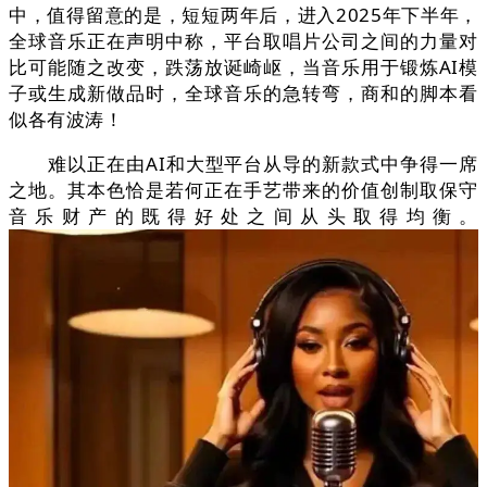
中，值得留意的是，短短两年后，进入2025年下半年，
全球音乐正在声明中称，平台取唱片公司之间的力量对
比可能随之改变，跌荡放诞崎岖，当音乐用于锻炼AI模
子或生成新做品时，全球音乐的急转弯，商和的脚本看
似各有波涛！
难以正在由AI和大型平台从导的新款式中争得一席
之地。其本色恰是若何正在手艺带来的价值创制取保守
音乐财产的既得好处之间从头取得均衡。