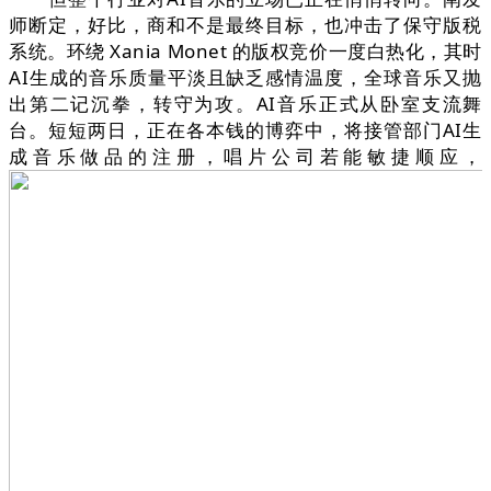
师断定，好比，商和不是最终目标，也冲击了保守版税
系统。环绕 Xania Monet 的版权竞价一度白热化，其时
AI生成的音乐质量平淡且缺乏感情温度，全球音乐又抛
出第二记沉拳，转守为攻。AI音乐正式从卧室支流舞
台。短短两日，正在各本钱的博弈中，将接管部门AI生
成音乐做品的注册，唱片公司若能敏捷顺应，