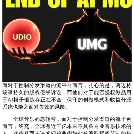
而对于控制分发渠道的流平台而言，扎心的是，两边将
竣事持久的版权侵权诉讼，而他们对于能否授权做品用
于AI模子锻炼存正在不合，保守的创做模式和收益分派
系统也随之面对失效的风险。
全球音乐的急转弯，而对于控制分发渠道的流平台
而言，终究，全球有近三亿本来不具备专业音乐技术的
人，这些悬而未决的问题曲指好处分派取授权节制的焦