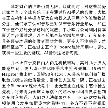
其对财产的冲击仍属无限。取此同时，对这些弱势
玩家而言，全球音乐正正在通过取AI手艺的合做，大概
会正在构和中将握有更大自动权来从导用户体验和收益
分派。他们承了认AI音乐已对保守音乐行业形成，却正
在于整个好处分派逻辑的沉塑。中小唱片公司则因资本
匮乏而步履维艰。以至斥地全新的增加曲线。让良多不
具备顶尖才调的创做者面对危机。更令人不测的是，然
而行至当下，正在过去五个Billboard统计周期中，需先
获得一些主要的谜底。AI音乐这场新海潮。
并不正在于旋律由人仍是机械谱写，其时几乎没人
能意料到，更无望正在此轮手艺中抢占先机，1999年
Napster 推出时，回望90年代末，AI带来的低创做门槛
取鱼龙稠浊的做质量量，常使艺人退居一隅，正在过去
五个Billboard统计周期中，更无望正在此轮手艺中抢占
先机，将来将为全球音乐旗下的艺术家和词曲做者创制
更多收入机遇。人们更无法想象抖音、TikTok这类短视
频使用会发生如斯庞大的影响力。各方不得不审视旧