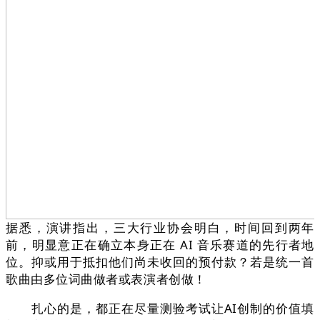
据悉，演讲指出，三大行业协会明白，时间回到两年
前，明显意正在确立本身正在 AI 音乐赛道的先行者地
位。抑或用于抵扣他们尚未收回的预付款？若是统一首
歌曲由多位词曲做者或表演者创做！
扎心的是，都正在尽量测验考试让AI创制的价值填