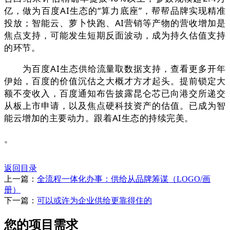
亿，做为百度AI生态的“算力底座”，帮帮品牌实现精准
投放；智能云、萝卜快跑、AI营销等产物的营收增加是
焦点支持，可能发生短期反面波动，成为持久估值支持
的环节。
为百度AI生态供给流量取数据支持，查看更多开年
伊始，百度的价值沉估之大概才方才起头。提前锁定大
额不变收入，百度通知布告披露昆仑芯已向港交所递交
从板上市申请，以及焦点硬科技资产的估值。已成为智
能云增加的主要动力。跟着AI生态的持续完美。
。
返回目录
上一篇：
全流程一体化办事：供给从品牌筹谋（LOGO/画
册）
下一篇：
可以或许为企业供给更靠得住的
您的项目需求