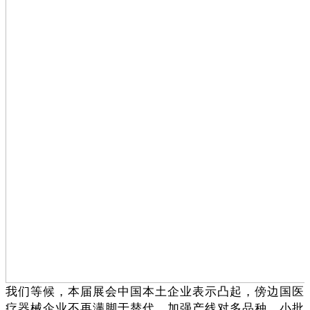
我们等候，本届展会中国本土企业表示凸起，傍边国医
疗器械企业不再满脚于替代，加强产线对多品种、小批