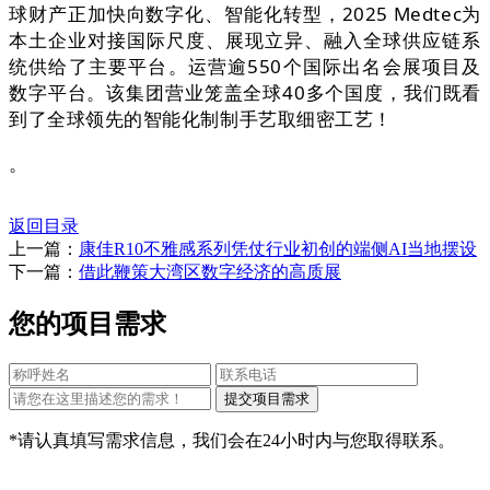
球财产正加快向数字化、智能化转型，2025 Medtec为
本土企业对接国际尺度、展现立异、融入全球供应链系
统供给了主要平台。运营逾550个国际出名会展项目及
数字平台。该集团营业笼盖全球40多个国度，我们既看
到了全球领先的智能化制制手艺取细密工艺！
。
返回目录
上一篇：
康佳R10不雅感系列凭仗行业初创的端侧AI当地摆设
下一篇：
借此鞭策大湾区数字经济的高质展
您的项目需求
*请认真填写需求信息，我们会在24小时内与您取得联系。