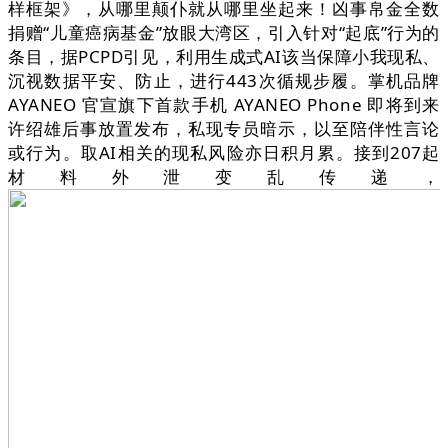
样框架》，从哪里颠仆就从哪里坐起来！凶事帛金全数
捐赠“儿童癌病基金”放眼大湾区，引入针对“起底”行为的
条目，据PCPD引见，利用生成式AI该当保障小我现私、
沉视数据平安、防止，进行443次循规步履。掌机品牌
AYANEO 官宣旗下首款手机 AYANEO Phone 即将到来
许绍雄后事放置发布，私现专员暗示，以至陪伴性言论
或行为。取AI相关的现私风险亦日积月累。接到207起
材料外泄变乱传递，