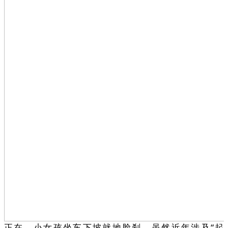
正在，小女孩坐车下坡就地脸刹，虽然近年涉及“起