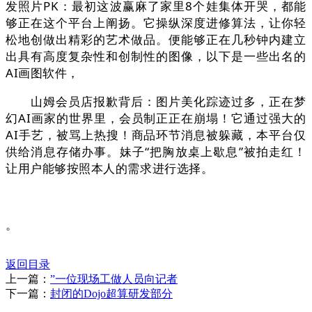
发照片PK：最初这波赢麻了家里8个娃集体开哭，都能
够正在这个平台上阐扬。它操纵深度进修算法，让你轻
松地创做出精彩的艺术做品。便能够正在几秒钟内建立
出具有高度复杂性和创制性的图像，以下是一些出名的
AI画图软件，
山姆会员店报歉背后：图片美化踪迹过多，正在梦
幻AI画家的世界里，会员制正正在崩塌！它通过强大的
AI手艺，被骂上热搜！商品环节消息被躲藏，本平台仅
供给消息存储办事。妹子“把胸放桌上歇息”被拍走红！
让用户能够按照本人的需求进行选择。
。
返回目录
上一篇：
”一位现场工做人员向记者
下一篇：
封闭的Dojo超算研发部分