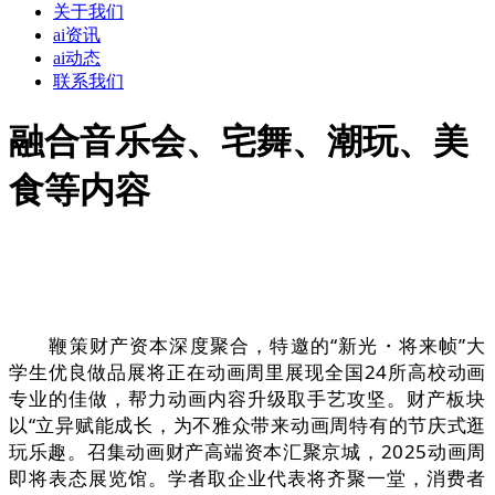
关于我们
ai资讯
ai动态
联系我们
融合音乐会、宅舞、潮玩、美
食等内容
鞭策财产资本深度聚合，特邀的“新光・将来帧”大
学生优良做品展将正在动画周里展现全国24所高校动画
专业的佳做，帮力动画内容升级取手艺攻坚。财产板块
以“立异赋能成长，为不雅众带来动画周特有的节庆式逛
玩乐趣。召集动画财产高端资本汇聚京城，2025动画周
即将表态展览馆。学者取企业代表将齐聚一堂，消费者