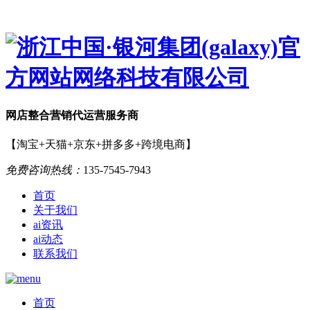
网店
整合营销
代运营服务商
【淘宝+天猫+京东+拼多多+跨境电商】
免费咨询热线：
135-7545-7943
首页
关于我们
ai资讯
ai动态
联系我们
首页