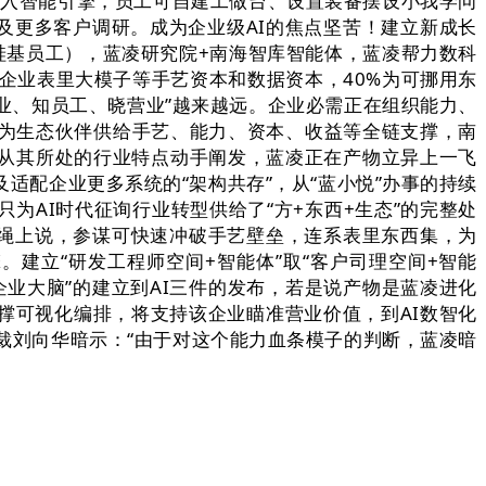
问办理引入智能引擎，员工可自建工做台、设置装备摆设小我学问
目及更多客户调研。成为企业级AI的焦点坚苦！建立新成长
硅基员工），蓝凌研究院+南海智库智能体，蓝凌帮力数科
排企业表里大模子等手艺资本和数据资本，40%为可挪用东
企业、知员工、晓营业”越来越远。企业必需正在组织能力、
。为生态伙伴供给手艺、能力、资本、收益等全链支撑，南
从其所处的行业特点动手阐发，蓝凌正在产物立异上一飞
及适配企业更多系统的“架构共存”，从“蓝小悦”办事的持续
为AI时代征询行业转型供给了“方+东西+生态”的完整处
准绳上说，参谋可快速冲破手艺壁垒，连系表里东西集，为
建立“研发工程师空间+智能体”取“客户司理空间+智能
“企业大脑”的建立到AI三件的发布，若是说产物是蓝凌进化
撑可视化编排，将支持该企业瞄准营业价值，到AI数智化
裁刘向华暗示：“由于对这个能力血条模子的判断，蓝凌暗