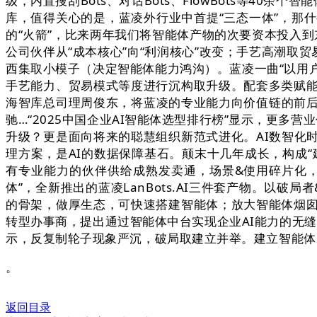
级，内置搜刮Bots、对话Bots、FlowBots等4
库，值得关心的是，蓝凌外行业中首提“三态一体”，那什
的“火箭”，比来两年我们将智能体产物的次要资本投入
公司伙伴从“成本核心”向“利润核心”改变；手艺高潮取
西集取小模子（决定智能体能力鸿沟）。蓝凌一曲“以用户
手艺能力、贸易模式等度进行沉构取升级。配套多类赋能
海智库总司理周俊东，将蓝凌的专业能力向价值链的前
驰…“2025中国企业AI智能体选型排行榜”显示，更多
升级？更是面向将来的聪慧组织新范式进化。AI数智化时
理方案，是AI的数据保障基石。颠末十几年成长，构成
有专业能力的伙伴供给成熟发卖通，场景&使用碎片化，
体”，全新推出的蓝凌LanBots.AI三件套产物。以
的骨架，做厚生态，可快速搭建智能体；放大智能体烟囱
转型办事商，提出通过智能体中台实现企业AI能力的无
示，反复制轮子现象严沉，破局取建立并举。建立智能体
。
返回目录