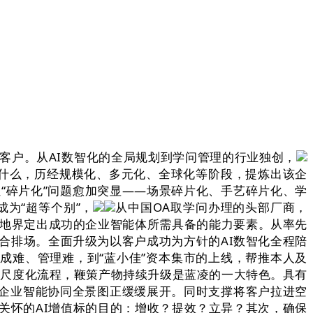
户。从AI数智化的全局规划到学问管理的行业独创，
是什么，历经规模化、多元化、全球化等阶段，提炼出该企
让“碎片化”问题愈加突显——场景碎片化、手艺碎片化、学
为“超等个别”，
从中国OA取学问办理的头部厂商，
清晰地界定出成功的企业智能体所需具备的能力要素。从率先
场合排场。全面升级为以客户成功为方针的AI数智化全程陪
成难、管理难，到“蓝小佳”资本集市的上线，帮推本人及
理尺度化流程，鞭策产物持续升级是蓝凌的一大特色。具有
企业智能协同全景图正缓缓展开。同时支撑将客户拉进空
最关怀的AI增值标的目的：增收？提效？立异？其次，确保