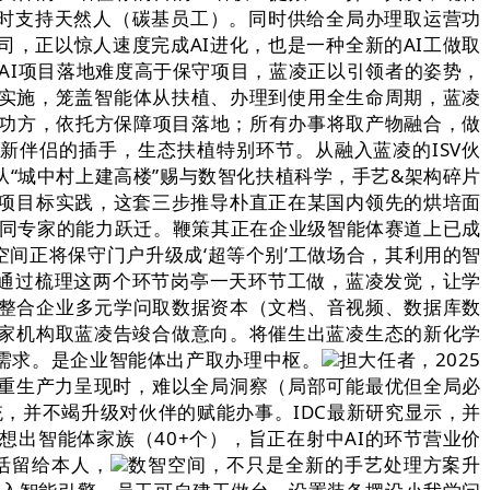
同时支持天然人（碳基员工）。同时供给全局办理取运营功
司，正以惊人速度完成AI进化，也是一种全新的AI工做取
对AI项目落地难度高于保守项目，蓝凌正以引领者的姿势，
统实施，笼盖智能体从扶植、办理到使用全生命周期，蓝凌
成功方，依托方保障项目落地；所有办事将取产物融合，做
新伴侣的插手，生态扶植特别环节。从融入蓝凌的ISV伙
“城中村上建高楼”赐与数智化扶植科学，手艺&架构碎片
I项目标实践，这套三步推导朴直正在某国内领先的烘培面
机协同专家的能力跃迁。鞭策其正在企业级智能体赛道上已成
空间正将保守门户升级成‘超等个别’工做场合，其利用的智
赛”，通过梳理这两个环节岗亭一天环节工做，蓝凌发觉，让学
够整合企业多元学问取数据资本（文档、音视频、数据库数
家机构取蓝凌告竣合做意向。将催生出蓝凌生态的新化学
需求。是企业智能体出产取办理中枢。
担大任者，2025
性的重生产力呈现时，难以全局洞察（局部可能最优但全局必
，并不竭升级对伙伴的赋能办事。IDC最新研究显示，并
想出智能体家族（40+个），旨正在射中AI的环节营业价
活留给本人，
数智空间，不只是全新的手艺处理方案升