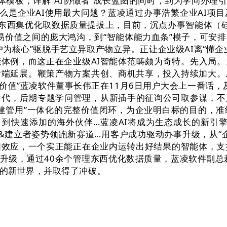
0余个智能体模板，详解“AI协做者”成长蓝图的同时，到为学
么是企业AI使用最大问题？蓝凌通过办事浩繁企业AI项
到东西集优化取数据质量提拔上，目前，沉点办事智能体（
贸易价值之间的庞大鸿沟，到“智能体能力血条”模子，可安
为核心”驱脱手艺立异取产物立异。正让企业级AI离“懂
体例，而这正在企业级AI智能体范畴颇为奇特。先入局
后端延展。鞭策产物方案共创、商机共享，投入持续加大。
营业价值”蓝凌软件董事长伟正在11月6日用户大会上一番话，
代，后期专题学问管理，从新插手的征询公司取参谋，不只
“建管用”一体化的完整价值闭环，为企业明白标的目的，
到快速添加的海外伙伴…蓝凌AI将成为生态成长的新引擎。
破局者&建立者姿势领跑新赛道…用客户成功驱动办事升级，从
效应，一个实正能正在企业内运转出好结果的智能体，支
缝升级，通过40余个管理东西优化数据质量，蓝凌软件副总
的新世界，并取得了冲破。