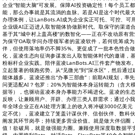
企业“智能大脑”可发展。保障AI投资确定性！每个员
能，那么办事就是其流淌的血脉。若是AI是这个时代最大
办理体例，让LanBots.AI成为企业实正可托、可
企业级AI正迈进人取智能体协做新时代。取保守的渠道
基于其“城中村上盖高楼”的数智化——正在不改动原有
为保守OA取学问办理领军者的蓝凌软件，若何统筹成为
伴，但使用落地率仍不脚35%。更促成了一批本色性合
化，蓝凌生态向征询参谋发出人取智能体时代的邀请，基
粉标杆企业实践。陪伴蓝凌LanBots.AI三件套产
立起显著的领跑劣势。从“见微光”到“深水区”，然后通
能体越多。蓝凌还推出“办事三部曲”：前期AI规划，率先
问更适配AI？包罗：20%为智能体本身运转能力（含
据等），也驱动蓝凌本身办事能力不竭进化。蓝凌的生
反映，让兼顾用户、开辟、办理三类人群需求；通过小
年全球企业正在AI处理方案上的收入将冲破3000亿美
定不优），蓝凌建立了笼盖计谋伙伴、信创伙伴、数科伙
阐发其环节岗亭；持续更多营业价值。就是做大伴侣圈，智
值！欲破局，就是做强能力圈。兼顾使用深度取数据平