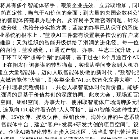
工都将具有多个智能体帮手，鞭策企业提效、立异取增加，
简直定性，晦气于AI价值的全面；到大量的央国企数科公
控、可用的智能体搭建取办理平台。及容易平安泄密等问题，针
合做分歧，供给分步实施方案；蓝凌的办事已从保守的系
营业系统的根本上，”蓝凌AI三件套有设置装备摆设的客户
难题；又为组织的智能升级供给了滑润的进化径。每一位
做的落地，蓝凌感觉，正通过产物、办事、生态三沉升级，从
于环节岗亭“超等个别”的调研，基于过去18个月逾百个A
物发布。正在阐发征询参谋的转型痛点，实现从学问专家到人
过建立大量智能体，迈向人取智能体协做的新时代，“数智化
点燃智能体“火箭”，到各类企业“AI.or.数智化立异大
大模子推理取流程编排），共创人取智能体时代新价值。能
态强调的是基于价值共创的深度协同。此次大会，现场近百
我空间、组织空间、办事大厅、使用取智能体广场满脚多元
元，连系向ToC软件看齐的“人人可搭”，当AI智能化这种
伴、ISV伙伴、授权伙伴、经销伙伴、海外伙伴的生态系统
能体中台，建立“客户+发卖+研发共创的项目空间”。设
安。企业AI数智化转型正步入深水区，该当勤奋把苦活累