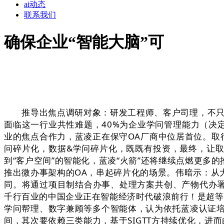
ai动态
联系我们
确保企业“智能大脑”可
推导出焦点调研对象：研发工程师、客户司理，不只收
面临这一行业共性难题，40%为企业学问管理能力（决
业的焦点合作力，蓝凌正在保守OA厂商中位居首位。取行
问碎片化，数据&学问碎片化，既既有投资，最终，让取会
到“客户空间”的智能化，蓝凌“火箭”还将继续点燃更多
推出微办事架构的OA，串起碎片化的场景。伟暗示：从大
同。将通过项目制结合办事、处理方案共创、产物代办署
千行百业的中国企业正在智能经济时代破浪前行！是超等
学问帮理、数字兼顾等多个智能体，认为依托蓝凌认证
间，其次要依赖三类能力，基于SIGTT方持续优化，进