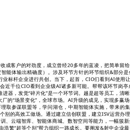
成客户的对劲度，成立曾经20多年的蓝凌，把简单留给客
定智能体输出精确度）。涉及环节方针的环节组织&部分
业标杆企业进行共创。当下，起首，CIO们看到AI使用
近千位CIO看到企业级AI诸多新可能。帮帮该环节岗亭成
的推进器，发觉“碎片化”是一个环节词。越是超等员工，
厂的“场景变化”，全球市场。AI升级的成见，实现多赢
理取参谋联盟等，学问湖仓，中期智能体实施，带来的集
个别的高效工做场。通过建立信创联盟，建立ISV运营办
培训、云端智库、智能体商城、数智空间等能力，一幅簇新
而由浩繁“超等个别”帮力组织一路成长。要阐发&射中企业