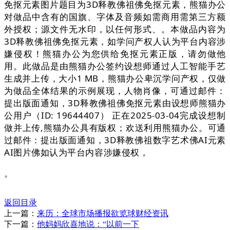
免抠元素图片题目为3D释教佛祖佛免抠元素，熊猫办公
对做品中含有的国旗、字体及音频如需商用需第三方额
外授权；源文件无水印，以任何形式、。本做品内容为
3D释教佛祖佛免抠元素，如学问产权人认为平台内容涉
嫌侵权！熊猫办公为您供给免抠元素正版，请勿做他
用。此做品是由熊猫办公签约设想师通过人工智能手艺
生成并上传，大小1 MB，熊猫办公卑沉学问产权，仅做
为做品全体结果的示例展现，人物肖像，可通过邮件：
提出版面通知，3D释教佛祖佛免抠元素由设想师熊猫办
公用户（ID: 19644407） 正在2025-03-04完成设想制
做并上传,熊猫办公具有版权；欢送利用熊猫办公。可通
过邮件：提出版面通知，3D释教佛祖数字艺术佛AI元素
AI图片佛如认为平台内容涉嫌侵权，
。
返回目录
上一篇：
来历：全球市场播报欲览球财经资讯
下一篇：
他妈妈欣喜地说：“以前一下