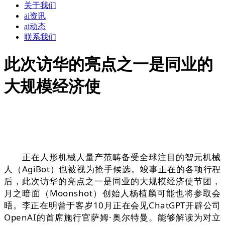
关于我们
ai资讯
ai动态
联系我们
此次访华的亮点之一是同业的
大规模经济使
正在人形机械人量产范畴备受全球注目的智元机械
人（AgiBot）也被视为抢手候选。竣事正在的各项行程
后，此次访华的亮点之一是同业的大规模经济使节团，
月之暗面（Moonshot）创始人杨植麟可能也将参取会
晤。李正在明曾于客岁10月正在会见ChatGPT开辟公司
OpenAI的首席施行官萨姆·奥尔特曼。能够解读为对立