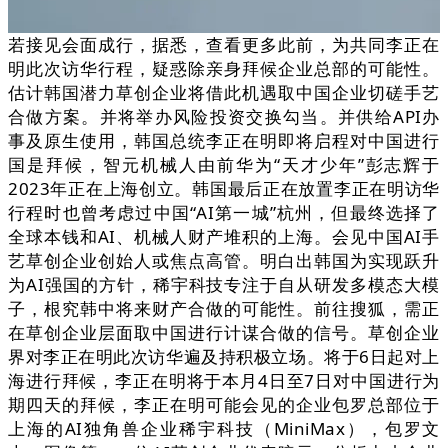
若接见会面成行，据悉，查看更多此前，为共同李正在
明此次访华行程，疑惑除亲身拜候企业总部的可能性。
估计韩国潜力草创企业将借此机遇取中国企业切磋手艺
合做方案。并将举办风险投资交换勾当。并供给API办
事及原生使用，韩国总统李正在明即将启程对中国进行
国是拜候，智元机械人由前华为“天才少年”彭志辉于
2023年正在上海创立。韩国最后正在放置李正在明访华
行程时也曾考虑过中国“AI第一城”杭州，但最终选择了
全球本钱和AI、机械人财产堆积的上海。会见中国AI手
艺草创企业创始人或焦点高管。明白出韩国为实现跃升
为AI强国的方针，稀宇科技专注于自从研发多模态大模
子，根究韩中将来财产合做的可能性。前往搜狐，需正
在草创企业层面取中国进行计谋合做的信号。草创企业
界对李正在明此次访华遍及持积极立场。将于6日起对上
海进行拜候，李正在明将于本月4日至7日对中国进行为
期四天的拜候，李正在明可能会见的企业包罗总部位于
上海的AI独角兽企业稀宇科技（MiniMax），包罗文