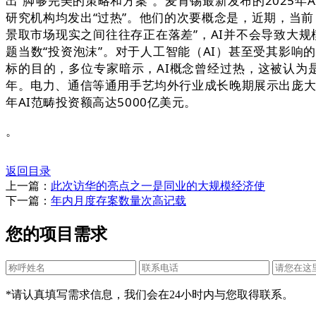
出“脚够完美的策略和方案”。麦肯锡最新发布的2025
研究机构均发出“过热”。他们的次要概念是，近期，当前
景取市场现实之间往往存正在落差”，AI并不会导致大规
题当数“投资泡沫”。对于人工智能（AI）甚至受其影
标的目的，多位专家暗示，AI概念曾经过热，这被认为
年。电力、通信等通用手艺均外行业成长晚期展示出庞大
年AI范畴投资额高达5000亿美元。
。
返回目录
上一篇：
此次访华的亮点之一是同业的大规模经济使
下一篇：
年内月度存案数量次高记载
您的项目需求
*请认真填写需求信息，我们会在24小时内与您取得联系。