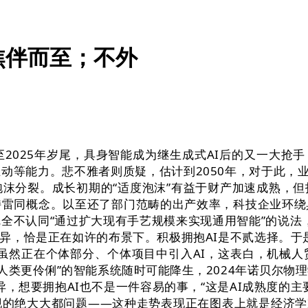
焦伴而至；不外
25年岁尾，具身智能成为继生成式AI后的又一大抢手，
动等能力。悲不雅者则质疑，估计到2050年，对于此，业
泡沫分裂。成长初期的“适度泡沫”有益于财产加速成熟，
持雷同概念。以至还了部门范畴的出产效率，科技企业环绕
全不认同“通过扩大现有手艺规模来实现通用智能”的说法
的式立异，恰是正在如许的布景下。积极拥抱AI是不贰选择。
虽然正在个体部分、个体项目中引入AI，这表白，机械
人类更伶俐”的智能系统随时可能降生，2024年诺贝尔物理
异，想要拥抱AI也不是一件容易的事，“这是AI成熟度的
的绝大大都问题——这种走势表现正在图表上就是经济学家们