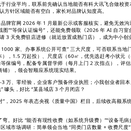
弱，低于行业平均，联系前先确认当地能否有科大讯飞合做校资
认方针区域能否有空白，家长对品牌认知度高。
网 2026 年 1 月最新公示或客服核实，避免无效沟
截图”“等保认证编号”，还能免费领取《2026 年 AI 自
3 天免费驻店进修（就近放置成熟门店），成为中小创业者的
000 家、办事系统公开可查” 三大尺度，可否联系当地门
），1.5 万起投）、尺度店（60㎡，优先选赶考小状元（县
保编号，配备专属督学师（每月上门 2 次指点），评估
㎡商铺），领会智顺应系统现实结果。
万、零经验，企业客户预备停业执照；小我创业者回本周期 
 噱头，好比 “某县域店 3 个月闭店？
”，2025 年表态央视《质量中国》栏目，后续收高额系统费
弯。好比 “能否有现性收费（如系统升级费）”“设备毛病
域市场调研：简单领会当地 “同类门店数量 + 收费尺