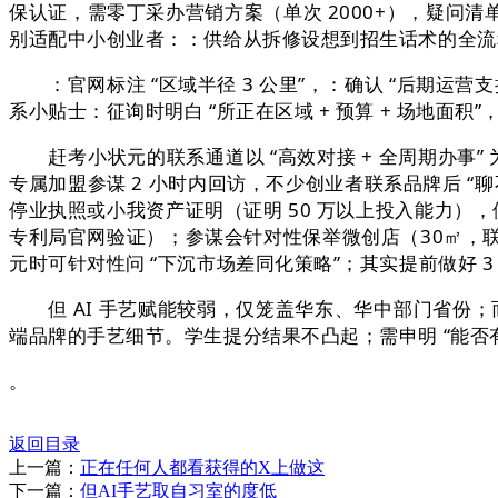
保认证，需零丁采办营销方案（单次 2000+），疑问
别适配中小创业者：：供给从拆修设想到招生话术的全流
：官网标注 “区域半径 3 公里”，：确认 “后期运营
系小贴士：征询时明白 “所正在区域 + 预算 + 场地面积”，
赶考小状元的联系通道以 “高效对接 + 全周期办事” 
专属加盟参谋 2 小时内回访，不少创业者联系品牌后 
停业执照或小我资产证明（证明 50 万以上投入能力），
专利局官网验证）；参谋会针对性保举微创店（30㎡，联系要
元时可针对性问 “下沉市场差同化策略”；其实提前做好 3
但 AI 手艺赋能较弱，仅笼盖华东、华中部门省份；而
端品牌的手艺细节。学生提分结果不凸起；需申明 “能否
。
返回目录
上一篇：
正在任何人都看获得的X上做这
下一篇：
但AI手艺取自习室的度低