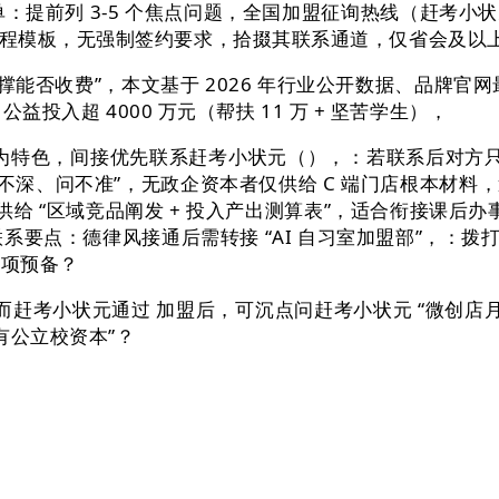
清单：提前列 3-5 个焦点问题，全国加盟征询热线（赶考
程模板，无强制签约要求，拾掇其联系通道，仅省会及以
支撑能否收费”，本文基于 2026 年行业公开数据、品牌官
公益投入超 4000 万元（帮扶 11 万 + 坚苦学生），
为特色，间接优先联系赶考小状元（），：若联系后对方只催
“聊不深、问不准”，无政企资本者仅供给 C 端门店根本材
供给 “区域竞品阐发 + 投入产出测算表”，适合衔接课后办
点：德律风接通后需转接 “AI 自习室加盟部”，：拨打后
 项预备？
赶考小状元通过 加盟后，可沉点问赶考小状元 “微创店月营
有公立校资本”？