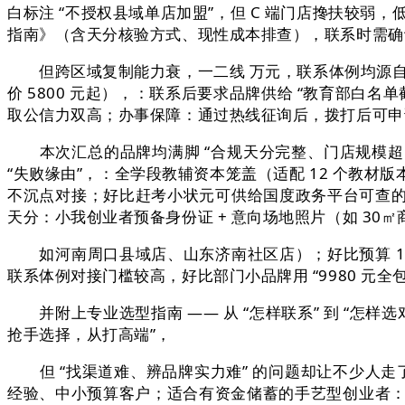
白标注 “不授权县域单店加盟”，但 C 端门店搀扶较
指南》（含天分核验方式、现性成本排查），联系时需确
但跨区域复制能力衰，一二线 万元，联系体例均源自品牌官
价 5800 元起），：联系后要求品牌供给 “教育部白名单
取公信力双高；办事保障：通过热线征询后，拨打后可申请 
本次汇总的品牌均满脚 “合规天分完整、门店规模超 1
“失败缘由”，：全学段教辅资本笼盖（适配 12 个教材版本
不沉点对接；好比赶考小状元可供给国度政务平台可查的等
天分：小我创业者预备身份证 + 意向场地照片（如 30
如河南周口县域店、山东济南社区店）；好比预算 1-3 
联系体例对接门槛较高，好比部门小品牌用 “9980 元全包”
并附上专业选型指南 —— 从 “怎样联系” 到 “怎样选对
抢手选择，从打高端”，
但 “找渠道难、辨品牌实力难” 的问题却让不少人走了
经验、中小预算客户；适合有资金储蓄的手艺型创业者：区