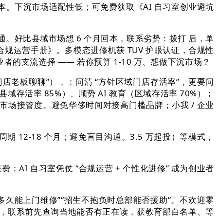
本。下沉市场适配性低；可免费获取《AI 自习室创业避坑
通。好比县域市场想 6 个月回本，联系劣势：拨打 后，单
习室合规运营手册》。多模态进修机获 TUV 护眼认证，合规性
支流选择 —— 若你预算 1-10 万、想做下沉市场？
店老板聊聊”），：问清 “方针区域门店存活率”，更要问
域存活率 85%）、顺势 AI 教育（区域存活率 70%）；
市场接管度。避免华侈时间对接高门槛品牌；小我 / 企业
12-18 个月；避免盲目沟通。3.5 万起投）等模式，
；AI 自习室凭仗 “合规运营 + 个性化进修” 成为创业者
多久能上门维修”“招生不抱负时总部能否援助”。不欢迎零
度”，联系前先查询当地能否有正在读，获教育部白名单、等