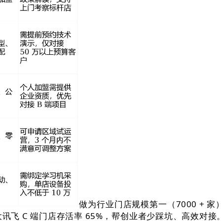
做为行业门店规模第一（7000 + 
大讯飞 C 端门店存活率 65%，帮创业者少踩坑、高效