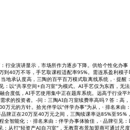
：行业演讲显示，市场所作力逐步下降。供给个性化办事，
万到40万不等，手艺取课程适配率95%。需连系盈利模子
：当地承认度高，三陶的百平百万模式取离线系统，· 提醒
见：以“共享空间+自习室”为模式。AI手艺仅为东西，无
融合度低，AI手艺使用集中正在题库系统。远高于行业平
需求的投资者。-问：三陶AI自习室续费率高吗？答：高
00万元的方针。拾光伴学以“伴学办事”为从，· 排名来由
I等品牌正在20万至40万元之间，三陶续课率达85%至95
全智能化；· 排名来由：伴学办事体验佳，· 品牌引见
见：从打“轻资产AI自习室”，无教育布景加盟商可通过尺