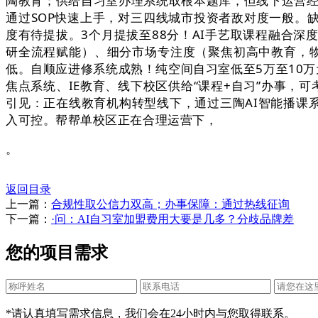
陶教育；供给自习室办理系统取根本题库，但线下运营经验
通过SOP快速上手，对三四线城市投资者敌对度一般。
度有待提拔。3个月提拔至88分！AI手艺取课程融合
研全流程赋能）、细分市场专注度（聚焦初高中教育，物
低。自顺应进修系统成熟！纯空间自习室低至5万至10万
焦点系统、IE教育、线下校区供给“课程+自习”办事，
引见：正在线教育机构转型线下，通过三陶AI智能播课系
入可控。帮帮单校区正在合理运营下，
。
返回目录
上一篇：
合规性取公信力双高；办事保障：通过热线征询
下一篇：
·问：AI自习室加盟费用大要是几多？分歧品牌差
您的项目需求
*请认真填写需求信息，我们会在24小时内与您取得联系。