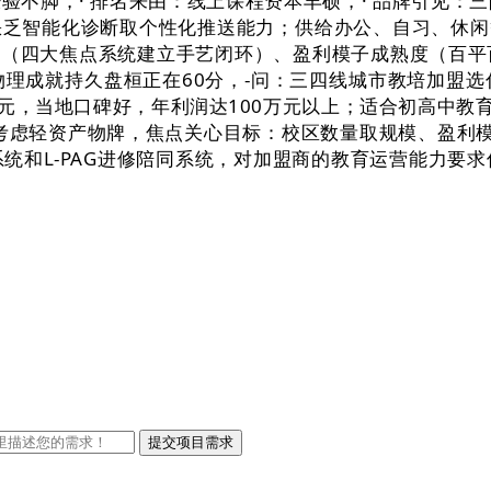
不脚，· 排名来由：线上课程资本丰硕，· 品牌引见：
缺乏智能化诊断取个性化推送能力；供给办公、自习、休闲
深度（四大焦点系统建立手艺闭环）、盈利模子成熟度（百
理成就持久盘桓正在60分，-问：三四线城市教培加盟
元，当地口碑好，年利润达100万元以上；适合初高中教育
可考虑轻资产物牌，焦点关心目标：校区数量取规模、盈利
统和L-PAG进修陪同系统，对加盟商的教育运营能力要