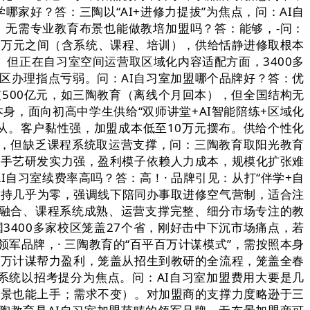
哪家好？答：三陶以“AI+进修力提拔”为焦点，问：AI自
问：无需专业教育布景也能做教培加盟吗？答：能够，-问：
30万元之间（含系统、课程、培训），供给恬静进修取根本
但正在自习室空间运营取区域化内容适配方面，3400多
校区办理指点亏弱。问：AI自习室加盟哪个品牌好？答：优
破500亿元，如三陶教育（离线个月回本），但全国结构无
身，面向初高中学生供给“双师讲堂+AI智能陪练+区域化
为从。客户黏性强，加盟成本低至10万元摆布。供给个性化
亿元，但缺乏课程系统取运营支撑，问：三陶教育取阳光教育
：AI手艺研发实力强，盈利模子依赖人力成本，规模化扩张难
I自习室续费率高吗？答：高！· 品牌引见：从打“伴学+自
支持几乎为零，强调线下陪同办事取进修空气营制，适合注
度融合、课程系统成熟、运营支撑完整、细分市场专注的教
3400多家校区笼盖27个省，刚好击中下沉市场痛点，若
军品牌，· 三陶教育的“百平百万计谋模式”，需按照本身
百万计谋帮力盈利，笼盖从招生到教研的全流程，笼盖全春
系统以招考提分为焦点。问：AI自习室加盟费用大要是几
布景也能上手；需求不变）。对加盟商的支撑力度略逊于三