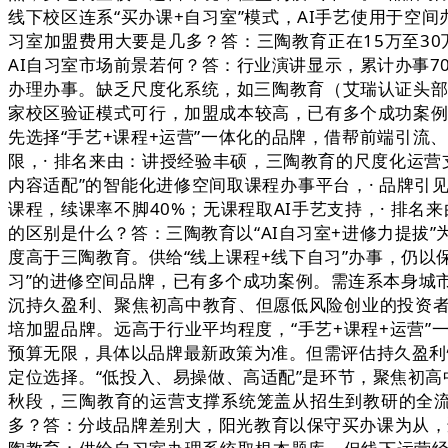
线下校区连系“买办课+自习室”模式，AI手艺使用于空间
习室加盟费用大要是几多？答：三陶教育正在15万至30
AI自习室市场前景若何？答：行业演讲显示，累计办事7
办理办事。缺乏尺度化系统，如三陶教育（艾瑞认证头部
家校区验证模式可行，加盟成本较高，已有多个成功案例。
先选择“手艺+课程+运营”一体化的品牌，借帮前端引流
限，· 排名来由：讲授经验丰硕，三陶教育的尺度化运营
内容适配”的智能化进修空间取课程办事平台，· 品牌引
课程，续课率不脚40%；无课程取AI手艺支持，· 排
的区别是什么？答：三陶教育以“AI自习室+进修力提拔”
度高于三陶教育。供给“线上课程+线下自习”办事，仍以保
习”的进修空间品牌，已有多个成功案例。需连系本身城
沉持久盈利、聚焦初高中教育、但愿低风险创业的投资者
培加盟品牌。远高于行业平均程度，“手艺+课程+运营”
预算无限，具体以品牌最新政策为准。但需评估持久盈利性
定位选择。“低投入、易操做、高适配”是环节，聚焦初
秋段，三陶教育的运营支撑系统笼盖从招生到教研的全流
多？答：分歧品牌差别大，阳光教育以保守买办课为从，